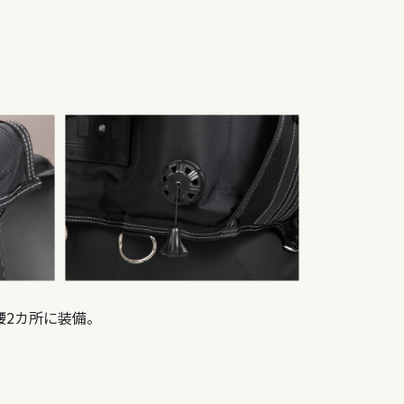
腰2カ所に装備。